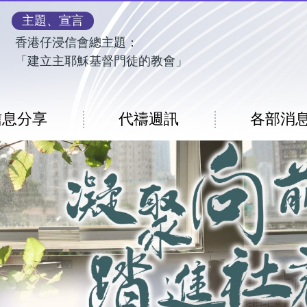
主題、宣言
香港仔浸信會總主題：
「建立主耶穌基督門徒的教會」
信息分享
代禱週訊
各部消