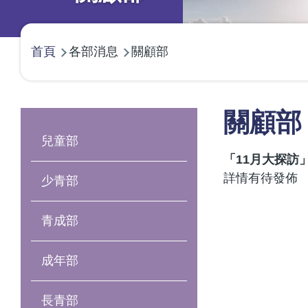
導
首頁
各部消息
關顧部
航
連
結
Main
關顧部
navigation
兒童部
「11月大探訪
詳情有待發佈
少青部
青成部
成年部
長青部