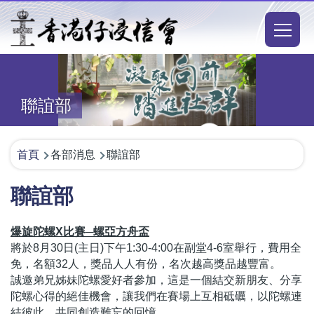
移至主內容
Main
naviga
聯誼部
導
首頁
各部消息
聯誼部
航
聯誼部
連
結
爆旋陀螺X比賽─螺亞方舟盃
將於8月30日(主日)下午1:30-4:00在副堂4-6室舉行，費用全
免，名額32人，獎品人人有份，名次越高獎品越豐富。
誠邀弟兄姊妹陀螺愛好者參加，這是一個結交新朋友、分享
陀螺心得的絕佳機會，讓我們在賽場上互相砥礪，以陀螺連
結彼此，共同創造難忘的回憶。