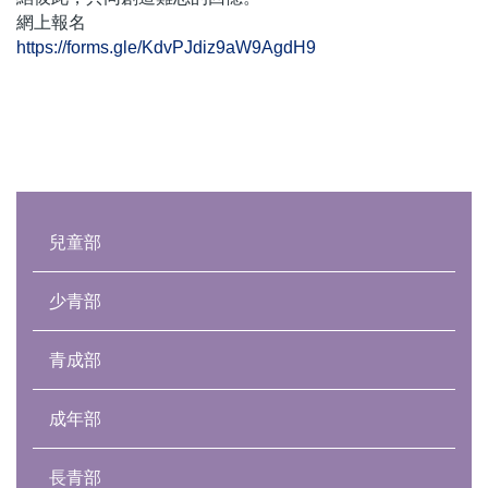
網上報名
https://forms.gle/KdvPJdiz9aW9AgdH9
Main
navigation
兒童部
少青部
青成部
成年部
長青部