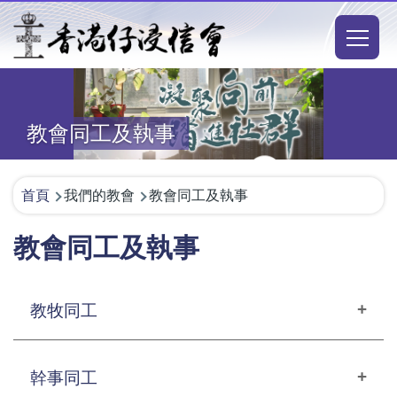
移至主內容
Main
naviga
教會同工及執事
導
首頁
我們的教會
教會同工及執事
航
教會同工及執事
連
結
教牧同工
李錦定牧師
（義務顧問牧師)
幹事同工
revli@aberdeenbaptist.org.hk