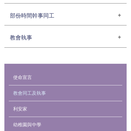
黃鳳儀姊妹
劉鷹揚牧師
（行政幹事）（會計）
部份時間幹事同工
（堂主任）
fywong@aberdeenbaptist.org.hk
yingyeung@aberdeenbaptist.org.hk
陳佩珊姊妹
黃鎮雄弟兄
（行政幹事）
教會執事
駱志恒牧師
（行政幹事）
pschan@aberdeenbaptist.org.hk
（青成‧家庭及外展事工）
eddiewong@aberdeenbaptist.org.hk
陳樹銘執事
charleslok@aberdeenbaptist.org.hk
陳偉年弟兄
（主席）
譚俊輝弟兄
（行政幹事）（資訊科技）
羅玉清傳道
cp@aberdeenbaptist.org.hk
Main
（行政助理）
wnchan@aberdeenbaptist.org.hk
（兒童‧基教事工)
cftam@aberdeenbaptist.org.hk
navigation
使命宣言
梁卓新執事
yclo@aberdeenbaptist.org.hk
楊懿靈姊妹
（副主席）
吳家培弟兄
（事工幹事）（關顧部）
李羅惠嫺傳道
vcp@aberdeenbaptist.org.hk
教會同工及執事
（傳道幹事）
eyong@aberdeenbaptist.org.hk
（幼園‧宣教‧佈道事工）
matthewng@aberdeenbaptist.org.hk
白中興執事
cammelo@aberdeenbaptist.org.hk
利安家
吳燕儀姊妹
周淳芳姊妹
（事工幹事）（長青部）
蘇章倫執事
曾展鴻傳道
（傳道幹事）
annieng@aberdeenbaptist.org.hk
（利安家事工）
幼稚園與中學
mangochow@aberdeenbaptist.org.hk
蘇欣榮執事