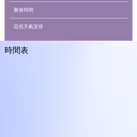
alicetsang@aberdeenbaptist.org.hk
陳倩韻姊妹
聚會時間
趙德輝執事
黎詠霞傳道
（事工幹事）
（會友事務‧長青事工）
chansw@aberdeenbaptist.org.hk
何志明執事
惡劣天氣安排
dorothy@aberdeenbaptist.org.hk
甄鳳玲執事
羅曉暉傳道
（崇拜事工）
時間表
郭志華執事
hflo@aberdeenbaptist.org.hk
鄭杏琴執事
朱偉文傳道
（長青事工）
raymondchu@aberdeenbaptist.org.hk
甘海燕傳道 (部份時間)
（關顧‧成年事工）
hykam@aberdeenbaptist.org.hk