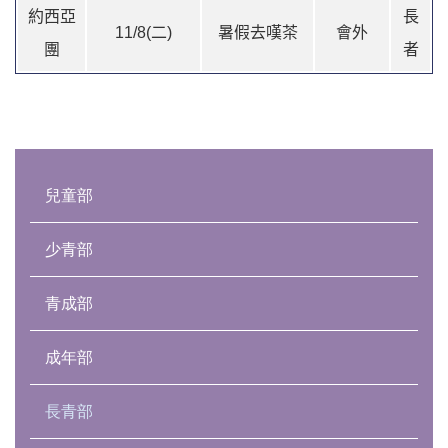
約西亞
長
11/8(二)
暑假去嘆茶
會外
團
者
Main
navigation
兒童部
少青部
青成部
成年部
長青部