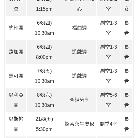
會
1:15pm
心
室
女
6/8(四)
副堂1-3
長
約翰團
福曲週
10:30am
室
者
6/8(四)
副堂1-3
長
路加團
遊戲週
8:00pm
室
者
7/8(五)
副堂1-3
長
馬可團
遊戲週
10:30am
室
者
以利亞
8/8(六)
副堂5-6
長
查經分享
團
10:30am
室
者
以斯帖
21/8(五)
長
探索永生奧秘
副堂4室
團
5:30pm
者