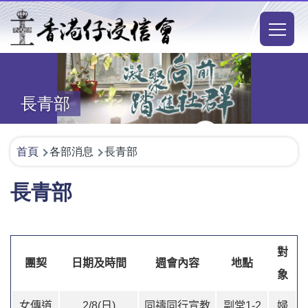
移至主內容
Main
naviga
長青部
導
首頁
各部消息
長青部
航
長青部
連
結
對
團契
日期及時間
週會內容
地點
象
女傳道
2/8(日)
同禱同行宣教
副堂1-2
婦