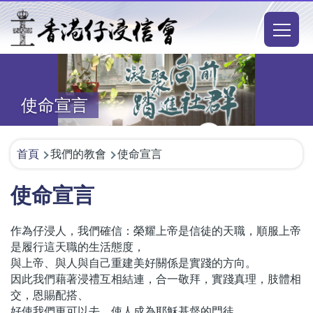
移至主內容
Main
naviga
使命宣言
導
首頁
我們的教會
使命宣言
航
使命宣言
連
結
作為仔浸人，我們確信：榮耀上帝是信徒的天職，順服上帝
是履行這天職的生活態度，
與上帝、與人與自己重建美好關係是實踐的方向。
因此我們藉著浸禮互相結連，合一敬拜，實踐真理，肢體相
交，恩賜配搭、
好使我們更可以去，使人成為耶穌基督的門徒。